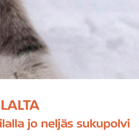
ILALTA
alla jo neljäs sukupolvi