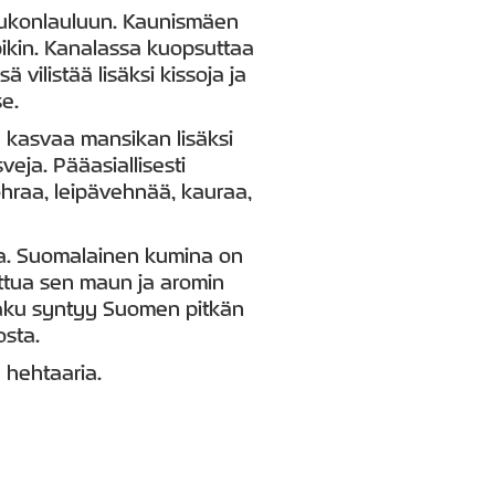
 kukonlauluun. Kaunismäen
pikin. Kanalassa kuopsuttaa
ä vilistää lisäksi kissoja ja
e.
a kasvaa mansikan lisäksi
sveja. Pääasiallisesti
sohraa, leipävehnää, kauraa,
a. Suomalainen kumina on
ttua sen maun ja aromin
maku syntyy Suomen pitkän
osta.
0 hehtaaria.