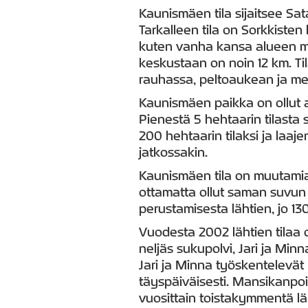
Kaunismäen tila sijaitsee Sa
Tarkalleen tila on Sorkkisten 
kuten vanha kansa alueen m
keskustaan on noin 12 km. Til
rauhassa, peltoaukean ja me
Kaunismäen paikka on ollut a
Pienestä 5 hehtaarin tilasta 
200 hehtaarin tilaksi ja laaj
jatkossakin.
Kaunismäen tila on muutami
ottamatta ollut saman suvun 
perustamisesta lähtien, jo 13
Vuodesta 2002 lähtien tilaa
neljäs sukupolvi, Jari ja Min
Jari ja Minna työskentelevät
täyspäiväisesti. Mansikanpo
vuosittain toistakymmentä l