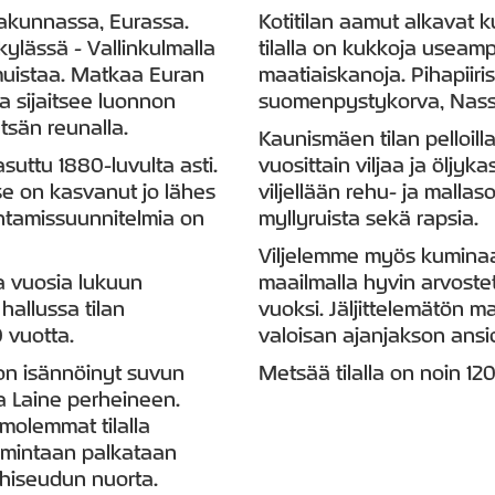
takunnassa, Eurassa.
Kotitilan aamut alkavat
kylässä - Vallinkulmalla
tilalla on kukkoja useam
uistaa. Matkaa Euran
maatiaiskanoja. Pihapiiriss
a sijaitsee luonnon
suomenpystykorva, Nass
tsän reunalla.
Kaunismäen tilan pelloill
suttu 1880-luvulta asti.
vuosittain viljaa ja öljyka
se on kasvanut jo lähes
viljellään rehu- ja malla
entamissuunnitelmia on
myllyruista sekä rapsia.
Viljelemme myös kumina
a vuosia lukuun
maailmalla hyvin arvoste
hallussa tilan
vuoksi. Jäljittelemätön 
0 vuotta.
valoisan ajanjakson ansi
 on isännöinyt suvun
Metsää tilalla on noin 12
na Laine perheineen.
 molemmat tilalla
imintaan palkataan
ähiseudun nuorta.