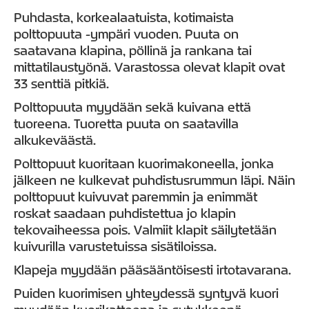
Puhdasta, korkealaatuista, kotimaista
polttopuuta -ympäri vuoden. Puuta on
saatavana klapina, pöllinä ja rankana tai
mittatilaustyönä. Varastossa olevat klapit ovat
33 senttiä pitkiä.
Polttopuuta myydään sekä kuivana että
tuoreena. Tuoretta puuta on saatavilla
alkukeväästä.
Polttopuut kuoritaan kuorimakoneella, jonka
jälkeen ne kulkevat puhdistusrummun läpi. Näin
polttopuut kuivuvat paremmin ja enimmät
roskat saadaan puhdistettua jo klapin
tekovaiheessa pois. Valmiit klapit säilytetään
kuivurilla varustetuissa sisätiloissa.
Klapeja myydään pääsääntöisesti irtotavarana.
Puiden kuorimisen yhteydessä syntyvä kuori