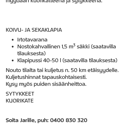
myydään kuorikatteena ja sytykkeenä.
KOIVU- JA SEKAKLAPIA
Irtotavarana
3
Nostokahvallinen 1,5 m
säkki (saatavilla
tilauksesta)
Klapipussi 40-50 l (saatavilla tilauksesta)
Nouto tilalta tai kuljetus n. 50 km etäisyydelle.
Kuljetushinnat tapauskohtaisesti.
Kysy myös puiden sisäänheittoa.
SYTYKKEET
KUORIKATE
Soita Jarille, puh: 0400 830 320